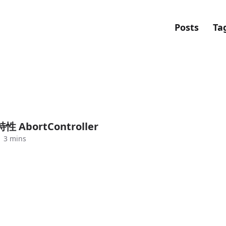
Posts
Ta
性 AbortController
3 mins