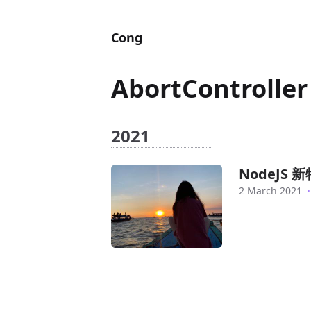
Cong
AbortController
2021
NodeJS 新特
2 March 2021
·