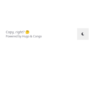
Copy,
right?
🤔
Powered by
Hugo
&
Congo