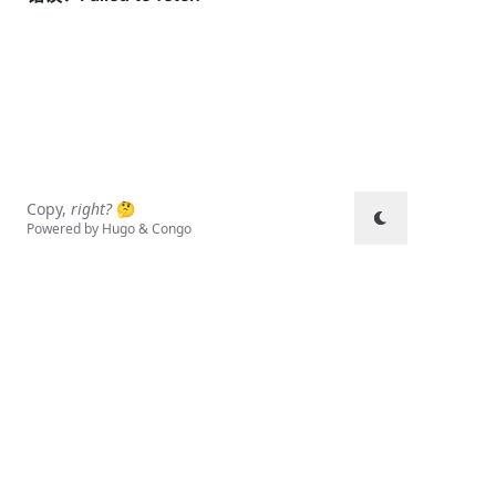
Copy,
right?
🤔
Powered by
Hugo
&
Congo