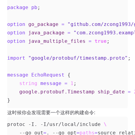
package
pb
;
option
go_package
=
"github.com/zcong1993/
option
java_package
=
"com.zcong1993.examp
option
java_multiple_files
=
true
;
import
"google/protobuf/timestamp.proto"
;
message
EchoRequest
{
string
message
=
1
;
google.protobuf.Timestamp
ship_date
=
}
这时候你会发现需要一个这样的构建命令:
protoc -I. -I/usr/local/include 
    --go_out
=
. --go_opt
=
paths
=
source_relat