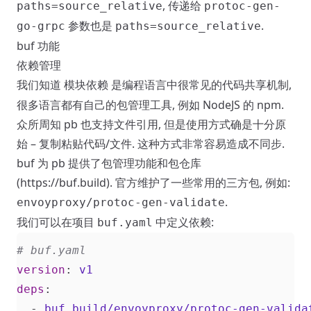
, 传递给
paths=source_relative
protoc-gen-
参数也是
.
go-grpc
paths=source_relative
buf 功能
依赖管理
我们知道
是编程语言中很常见的代码共享机制,
模块依赖
很多语言都有自己的包管理工具, 例如 NodeJS 的 npm.
众所周知 pb 也支持文件引用, 但是使用方式确是十分原
始 – 复制粘贴代码/文件. 这种方式非常容易造成不同步.
buf 为 pb 提供了包管理功能和包仓库
(
https://buf.build
). 官方维护了一些常用的三方包, 例如:
.
envoyproxy/protoc-gen-validate
我们可以在项目
中定义依赖:
buf.yaml
# buf.yaml
version
:
v1
deps
:
- 
buf.build/envoyproxy/protoc-gen-valida