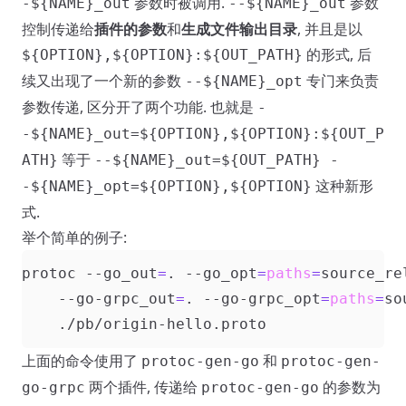
参数时被调用.
参数
-${NAME}_out
--${NAME}_out
控制传递给
插件的参数
和
生成文件输出目录
, 并且是以
的形式, 后
${OPTION},${OPTION}:${OUT_PATH}
续又出现了一个新的参数
专门来负责
--${NAME}_opt
参数传递, 区分开了两个功能. 也就是
-
-${NAME}_out=${OPTION},${OPTION}:${OUT_P
等于
ATH}
--${NAME}_out=${OUT_PATH} -
这种新形
-${NAME}_opt=${OPTION},${OPTION}
式.
举个简单的例子:
protoc --go_out
=
. --go_opt
=
paths
=
source_re
    --go-grpc_out
=
. --go-grpc_opt
=
paths
=
so
上面的命令使用了
和
protoc-gen-go
protoc-gen-
两个插件, 传递给
的参数为
go-grpc
protoc-gen-go