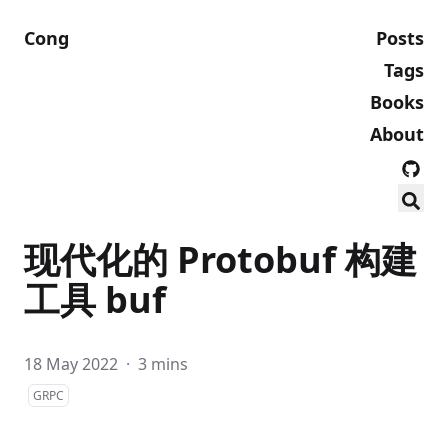
Cong
Posts
Tags
Books
About
现代化的 Protobuf 构建
工具 buf
18 May 2022
·
3 mins
GRPC